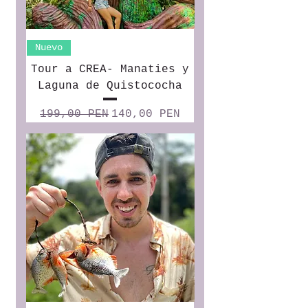
Nuevo
Tour a CREA- Manaties y
Laguna de Quistococha
Precio
Precio de oferta
199,00 PEN
140,00 PEN