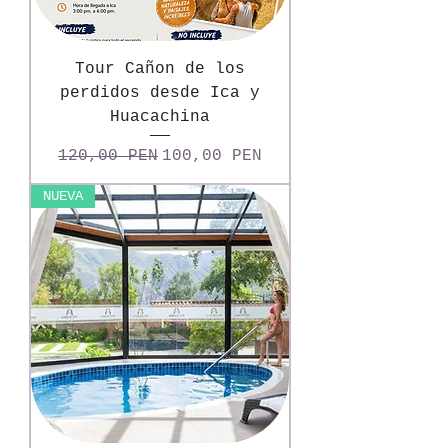
Tour Cañon de los
perdidos desde Ica y
Huacachina
Precio
Precio de oferta
120,00 PEN
100,00 PEN
NUEVA