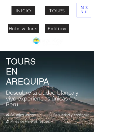
ME
INICIO
TOURS
NU
Hotel & Tours
Políticas
TOURS
EN
AREQUIPA
Descubre la ciudad blanca y
vive experiencias únicas en
Peru
📸 Paisajes únicos
✅ Seguridad y confianza
🫂 Miles de viajeros felices