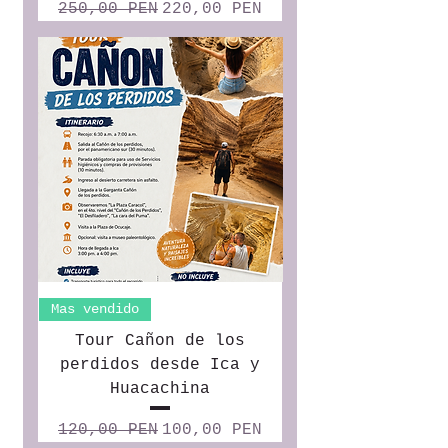
Precio
Precio de oferta
250,00 PEN
220,00 PEN
Mas vendido
Tour Cañon de los
perdidos desde Ica y
Huacachina
Precio
Precio de oferta
120,00 PEN
100,00 PEN