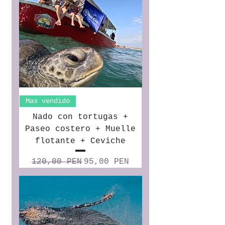
Mas vendido
Nado con tortugas +
Paseo costero + Muelle
flotante + Ceviche
Precio
Precio de oferta
120,00 PEN
95,00 PEN