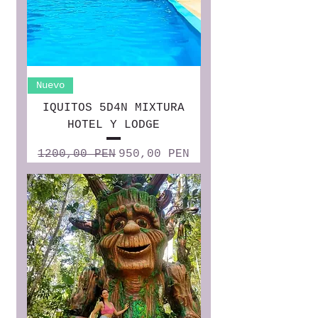
Nuevo
IQUITOS 5D4N MIXTURA
HOTEL Y LODGE
Precio
Precio de oferta
1200,00 PEN
950,00 PEN