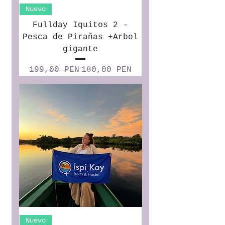
Nuevo
Fullday Iquitos 2 -
Pesca de Pirañas +Arbol
gigante
Precio
Precio de oferta
199,00 PEN
180,00 PEN
Nuevo