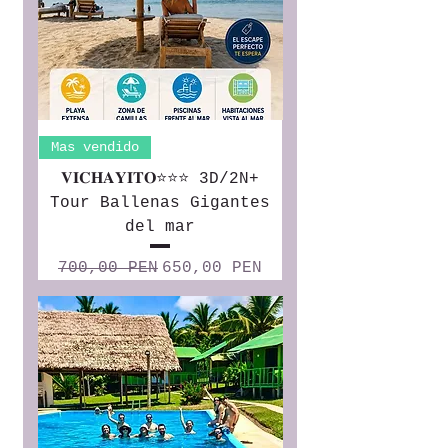
Mas vendido
𝐕𝐈𝐂𝐇𝐀𝐘𝐈𝐓𝐎⭐⭐⭐ 3D/2N+
Tour Ballenas Gigantes
del mar
Precio
Precio de oferta
700,00 PEN
650,00 PEN