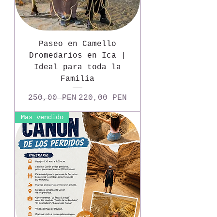
Paseo en Camello
Dromedarios en Ica |
Ideal para toda la
Familia
Precio
Precio de oferta
250,00 PEN
220,00 PEN
Mas vendido