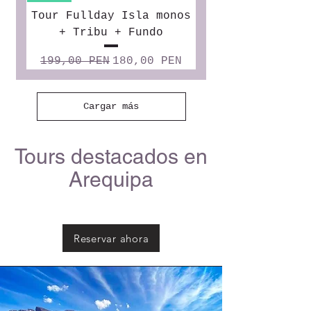
Tour Fullday Isla monos
+ Tribu + Fundo
Precio
Precio de oferta
199,00 PEN
180,00 PEN
Cargar más
Tours destacados en
Arequipa
Reservar ahora