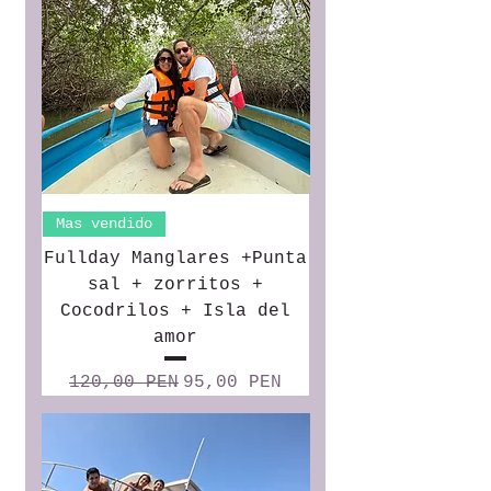
Mas vendido
Fullday Manglares +Punta
sal + zorritos +
Cocodrilos + Isla del
amor
Precio
Precio de oferta
120,00 PEN
95,00 PEN