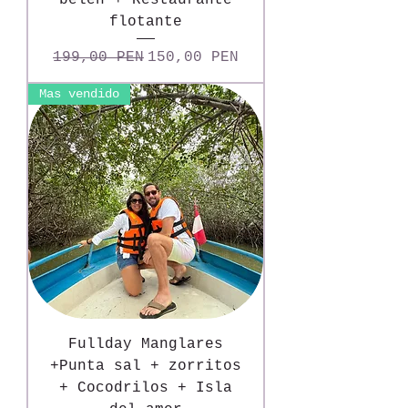
belen + Restaurante
flotante
Precio
Precio de oferta
199,00 PEN
150,00 PEN
Mas vendido
Fullday Manglares
+Punta sal + zorritos
+ Cocodrilos + Isla