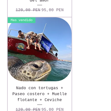
del amor
Precio
Precio de oferta
120,00 PEN
95,00 PEN
Mas vendido
Nado con tortugas +
Paseo costero + Muelle
flotante + Ceviche
Precio
Precio de oferta
120,00 PEN
95,00 PEN