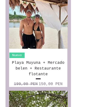
Nuevo
Playa Muyuna + Mercado
belen + Restaurante
flotante
Precio
Precio de oferta
199,00 PEN
150,00 PEN