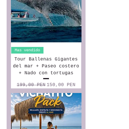
Mas vendido
Tour Ballenas Gigantes
del mar + Paseo costero
+ Nado con tortugas
Precio
Precio de oferta
199,00 PEN
150,00 PEN