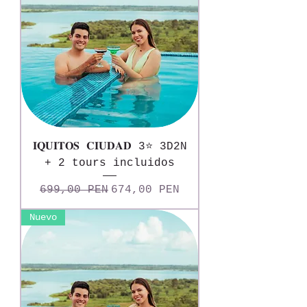
𝐈𝐐𝐔𝐈𝐓𝐎𝐒 𝐂𝐈𝐔𝐃𝐀𝐃 3⭐ 3D2N
+ 2 tours incluidos
Precio
Precio de oferta
699,00 PEN
674,00 PEN
Nuevo