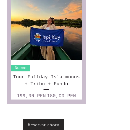
Nuevo
Tour Fullday Isla monos
+ Tribu + Fundo
Precio
Precio de oferta
199,00 PEN
180,00 PEN
Reservar ahora