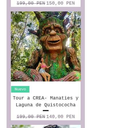
Precio
Precio de oferta
199,00 PEN
150,00 PEN
Nuevo
Tour a CREA- Manaties y
Laguna de Quistococha
Precio
Precio de oferta
199,00 PEN
140,00 PEN