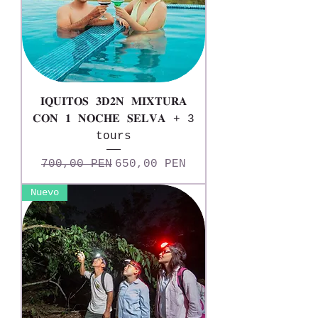
𝐈𝐐𝐔𝐈𝐓𝐎𝐒 𝟑𝐃𝟐𝐍 𝐌𝐈𝐗𝐓𝐔𝐑𝐀
𝐂𝐎𝐍 𝟏 𝐍𝐎𝐂𝐇𝐄 𝐒𝐄𝐋𝐕𝐀 + 3
tours
Precio
Precio de oferta
700,00 PEN
650,00 PEN
Nuevo