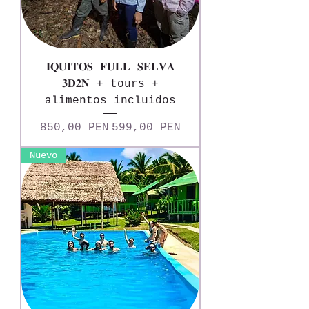
𝐈𝐐𝐔𝐈𝐓𝐎𝐒 𝐅𝐔𝐋𝐋 𝐒𝐄𝐋𝐕𝐀
𝟑𝐃𝟐𝐍 + tours +
alimentos incluidos
Precio
Precio de oferta
850,00 PEN
599,00 PEN
Nuevo