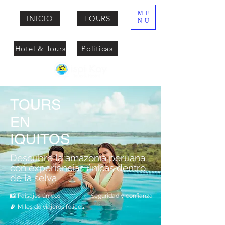
ME
INICIO
TOURS
NU
Hotel & Tours
Políticas
TOURS
EN
IQUITOS
Descubre la amazonía peruana
con experiencias únicas dentro
de la selva
📸 Paisajes únicos
✅ Seguridad y confianza
🫂 Miles de viajeros felices