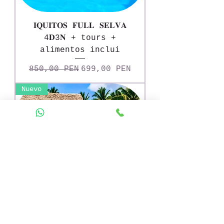
𝐈𝐐𝐔𝐈𝐓𝐎𝐒 𝐅𝐔𝐋𝐋 𝐒𝐄𝐋𝐕𝐀
4𝐃3𝐍 + tours +
alimentos inclui
Precio
Precio de oferta
850,00 PEN
699,00 PEN
Nuevo