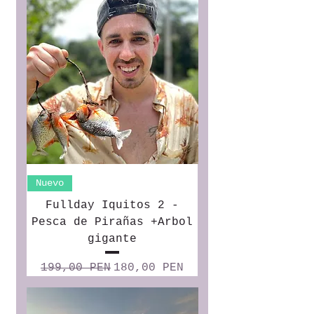
Nuevo
Fullday Iquitos 2 -
Pesca de Pirañas +Arbol
gigante
Precio
Precio de oferta
199,00 PEN
180,00 PEN