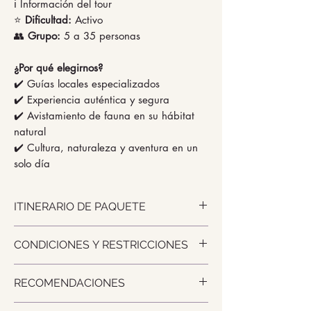
ℹ️ Información del tour
⭐
Dificultad:
Activo
👥
Grupo:
5 a 35 personas
¿Por qué elegirnos?
✔️ Guías locales especializados
✔️ Experiencia auténtica y segura
✔️ Avistamiento de fauna en su hábitat
natural
✔️ Cultura, naturaleza y aventura en un
solo día
ITINERARIO DE PAQUETE
📋 ITINERARIO
CONDICIONES Y RESTRICCIONES
✅ Navegación por el río Amazonas
(Recorre la confluencia de los ríos
🔴 Precio valido para minimo 02
Amazonas y Nanay.)
RECOMENDACIONES
adultos por habitación
✅ Visita a la comunidad nativa
🔴 Ofertas no válidas para 01
Kukama o Yaguas
Recomendaciones