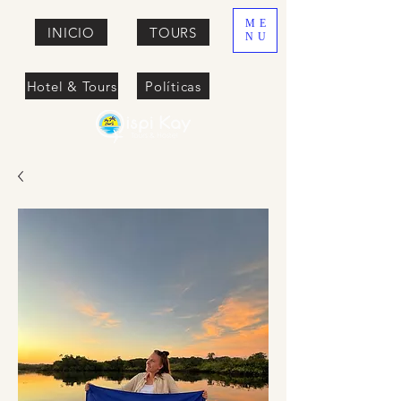
ME
INICIO
TOURS
NU
Hotel & Tours
Políticas