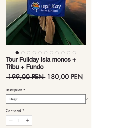
Tour Fullday Isla monos +
Tribu + Fundo
Precio
Precio
 199,00 PEN 
180,00 PEN
de
Descripcion
*
oferta
Cantidad
*