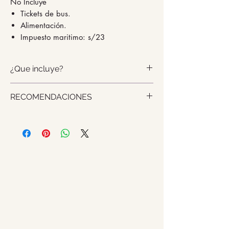
No Incluye
Tickets de bus.
Alimentación.
Impuesto maritimo: s/23
¿Que incluye?
Recojo del hotel o Terminal de
RECOMENDACIONES
bus en Ica.
Tour a las Islas Ballestas:
NO TE OLVIDES:
Lancha a motor, Chaleco
Respetar las horas de ingreso y
salvavidas, Guia (en español).
salida de hotel (check - in y
Tour a la Reserva Nacional de
check - out)
Paracas: Movilidad para realizar
Llevar protector solar /
el tour, Chofer – Guía (en
repelente / Chompa para el
español).
viento de noche
Traslado a Estación de bus u
Te guiaremos con toda la
Hotel en Ica, al término del
información que necesites para
tour.
poder llegar sin problemas al
Hotel