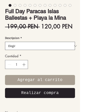
Full Day Paracas Islas
Ballestas + Playa la Mina
Precio
Precio
 199,00 PEN 
120,00 PEN
de
Descripcion
*
oferta
Cantidad
*
Agregar al carrito
Realizar compra