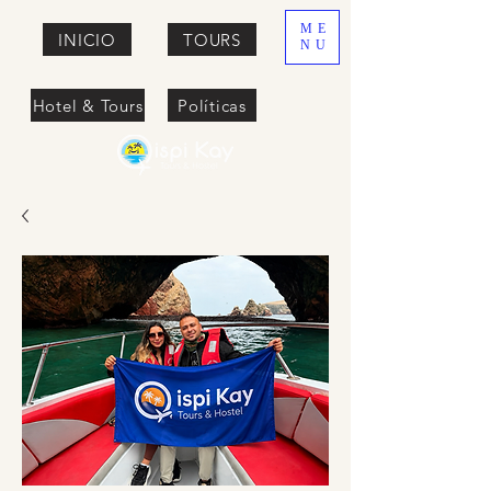
ME
INICIO
TOURS
NU
Hotel & Tours
Políticas