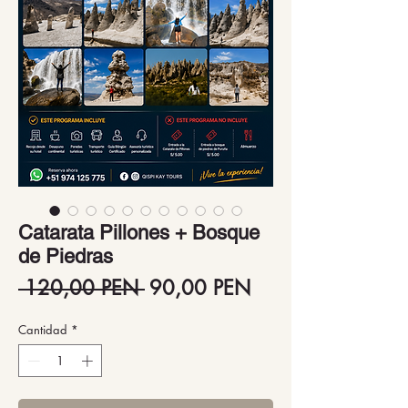
Catarata Pillones + Bosque
de Piedras
Precio
Precio
 120,00 PEN 
90,00 PEN
de
Cantidad
*
oferta