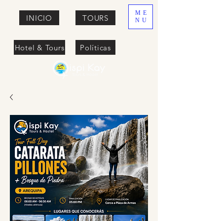
ME
INICIO
TOURS
NU
Hotel & Tours
Políticas