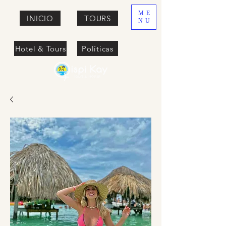
ME
INICIO
TOURS
NU
Hotel & Tours
Políticas