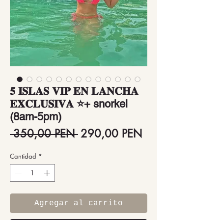
𝟓 𝐈𝐒𝐋𝐀𝐒 𝐕𝐈𝐏 𝐄𝐍 𝐋𝐀𝐍𝐂𝐇𝐀
𝐄𝐗𝐂𝐋𝐔𝐒𝐈𝐕𝐀 ⭐+ snorkel
(8am-5pm)
Precio
Precio
 350,00 PEN 
290,00 PEN
de
Cantidad
*
oferta
Agregar al carrito