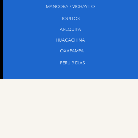
MANCORA / VICHAYITO
ase a S/20 (Restaurant Qasikay frente a
IQUITOS
 en la laguna y tomarse fotos –Recreo el
AREQUIPA
erdes, camillas para los clientes donde
acuaticas.
HUACACHINA
OXAPAMPA
ACU (10:00.am - 1:00 p.m)
s 7:00 am
PERU 9 DIAS
jo al hotel para el traslado a cataratas
minutos)
ada a 14 km de la ciudad, caminata por 10
nexion con toda la naturaleza, flora y
elajante sonido de las aves.
te baño en sus aguas cristalinas y
os.
RTANTE Se pueden guardar equipajes en
tour para evitar costos adicionales.