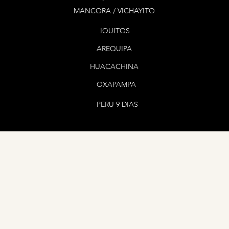
s/15.00)
MANCORA / VICHAYITO
🍽️ Almuerzo a la carta en b
IQUITOS
la laguna)
💯 Tiempo libre para bañarse
AREQUIPA
caño en un fundo con areas v
podran realizar actividades 
HUACACHINA
OXAPAMPA
Día 3: CATARATAS DE AHUASHIY
☕ Desayuno en hotel desde la
PERU 9 DIAS
🏞️ 10:00 am - 10:30 am Reco
de Ahuashiyacu (viaje de 30 
🏞️ Ingreso a Cataratas ubic
min en el cual entrara en co
fauna sin dejar de lado el r
🏞️ Podrá darse un refrescan
apreciar su caida de 35 metr
🏢 1:00 PM Retorno al hotel
Check out (12:00 pm) - IMPO
recepción antes de salir al 