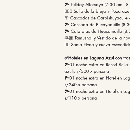
🏞️ Fullday Altomayo (7:30 am - 8
🧙🏼‍♀️ Salto de la bruja + Poza az
🌴 Cascadas de Carpishuyacu + a
🏞️ Cascada de Pucayaquillo (8:3
🏞️ Cataratas de Huacamaillo (8:
👰🏽 Tamushal y Vestido de la nov
🚣‍♀️ Santa Elena y cueva escondi
✅Hoteles en Laguna Azul con tras
🏞️01 noche extra en Resort Bella
azul): s/300 x persona
🏞️01 noche extra en Hotel en Lag
s/240 x persona
🏞️01 noche extra en Hotel en Lag
s/110 x persona