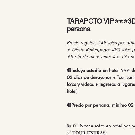
TARAPOTO VIP⭐⭐⭐3D/2N
persona
Precio regular: 549 soles por adul
⚡ Oferta Relámpago: 490 soles p
⚡Tarifa de niños entre 4 a 13 años
🔴Incluye estadía en hotel ⭐⭐⭐ d
02 días de desayunos + Tour Lam
fotos y videos + ingresos a lugares 
hotel)
🔴Precio por persona, minimo 02 
💫 01 Noche extra en hotel por 
✅ 𝐓𝐎𝐔𝐑 𝐄𝐗𝐓𝐑𝐀𝐒: