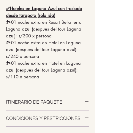
✅Hoteles en Laguna Azul con traslado
desde tarapoto (solo ida)
🏞️01 noche extra en Resort Bella terra
Laguna azul (despues del tour Laguna
azul): s/300 x persona
🏞️01 noche extra en Hotel en Laguna
azul (despues del tour Laguna azul):
s/240 x persona
🏞️01 noche extra en Hotel en Laguna
azul (despues del tour Laguna azul):
s/110 x persona
ITINERARIO DE PAQUETE
Día 1: RECOJO AL AEROPUERTO -
CONDICIONES Y RESTRICCIONES
TRASLADO A HOTEL Y VISITA CASTILLO
LAMAS / LAMAS NATIVO
🔴 Precio valido para minimo 02
🛋️ Check - In en hotel (Check in: