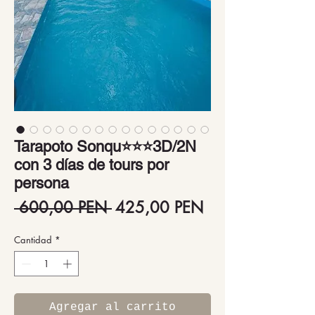
Tarapoto Sonqu⭐⭐⭐3D/2N
con 3 días de tours por
persona
Precio
Precio
 600,00 PEN 
425,00 PEN
de
Cantidad
*
oferta
Agregar al carrito