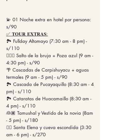
💫 01 Noche extra en hotel por persona:
s/90
✅ 𝐓𝐎𝐔𝐑 𝐄𝐗𝐓𝐑𝐀𝐒:
🏞️ Fullday Altomayo (7:30 am - 8 pm) -
s/110
🧙🏼‍♀️ Salto de la bruja + Poza azul (9 am -
4:30 pm) - s/90
🌴 Cascadas de Carpishuyacu + aguas
termales (9 am - 5 pm) - s/90
🏞️ Cascada de Pucayaquillo (8:30 am - 4
pm) - s/110
🏞️ Cataratas de Huacamaillo (8:30 am -
4 pm) - s/110
👰🏽 Tamushal y Vestido de la novia (8am
- 5 pm) - s/180
🚣‍♀️ Santa Elena y cueva escondida (3:30
am - 6 pm) - s/270