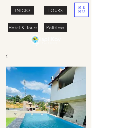
ME
INICIO
TOURS
NU
Hotel & Tours
Políticas