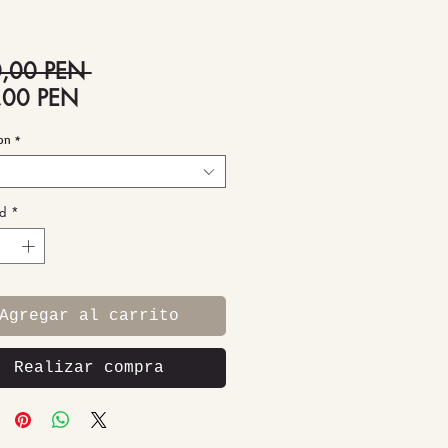
Precio
,00 PEN 
Precio
,00 PEN
de
ion
*
oferta
d
*
Agregar al carrito
Realizar compra