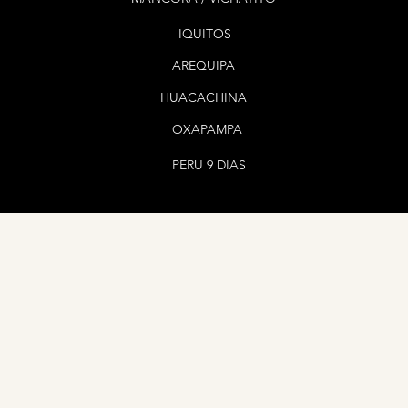
🏎️ 8:15 am recojo en el hot
IQUITOS
🏕️ Catarata Rayantambo – Ca
🏕️ Barrio de Prusia
AREQUIPA
🏕️ Plaza de Huancabamba
🏕️ Parque temático de Pozuzo
HUACACHINA
🍻 Fabrica de cerveza artesa
OXAPAMPA
🏖️ Pozas de aguas turquesas
🦅 Avistamiento de aves
PERU 9 DIAS
🚐 6 pm retorno a hotel
DIA 3: Fullday Perene o Full
☕ 7:30 am desayuno típico
🏎️ 8:30 am recojo en el hot
💯 Puente Kimiri
🏕️ Nativo Dormido
🚣🏻‍♀️ Catarata Bayoz
🐟 Catarata Velo de la Novia
🚣🏻‍♀️Puerto Yurinaki – Paseo 
🏕️Comunidad Nativa Asháninka
🏎️ 6 pm Retorno al hotel