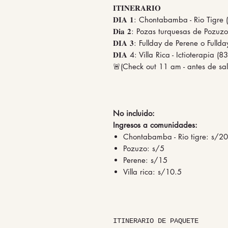
𝐈𝐓𝐈𝐍𝐄𝐑𝐀𝐑𝐈𝐎
𝐃𝐈𝐀 𝟏: Chontabamba - Rio Tigr
𝐃𝐢𝐚 𝟐: Pozas turquesas de Pozu
𝐃𝐈𝐀 𝟑: Fullday de Perene o Fu
𝐃𝐈𝐀 4: Villa Rica - Ictioterapia 
🚨(Check out 11 am - antes de sali
No incluido:
Ingresos a comunidades:
Chontabamba - Rio tigre: s/20
Pozuzo: s/5
Perene: s/15
Villa rica: s/10.5
ITINERARIO DE PAQUETE