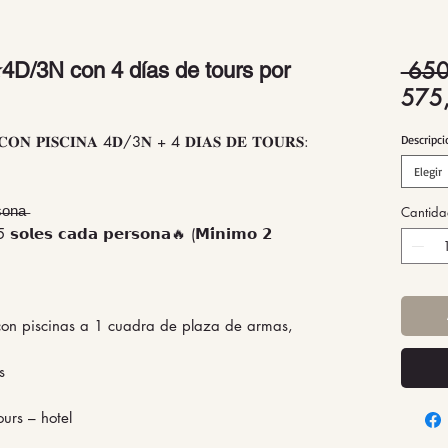
 650
3N con 4 días de tours por
575
𝐎𝐍 𝐏𝐈𝐒𝐂𝐈𝐍𝐀 4𝐃/3𝐍 + 4 𝐃𝐈𝐀𝐒 𝐃𝐄 𝐓𝐎𝐔𝐑𝐒:
Descripc
Elegir
̶o̶n̶a̶
Cantida
5 𝘀𝗼𝗹𝗲𝘀 𝗰𝗮𝗱𝗮 𝗽𝗲𝗿𝘀𝗼𝗻𝗮🔥 (𝗠𝗶́𝗻𝗶𝗺𝗼 𝟮
con piscinas a 1 cuadra de plaza de armas,
s
ours – hotel