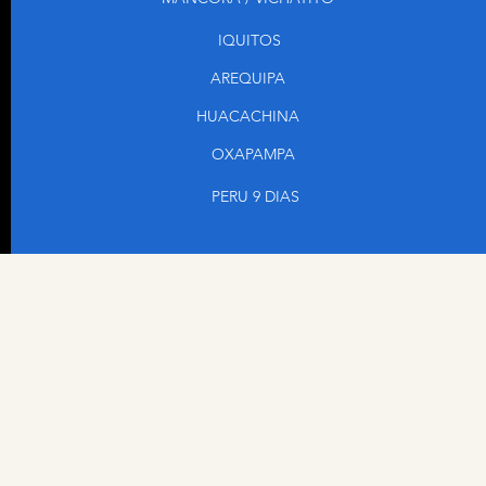
el
IQUITOS
tarata Torrebamba – Catarata Yulitunqui
AREQUIPA
HUACACHINA
nales
OXAPAMPA
PERU 9 DIAS
day Parque nacional Yanachaga (8am-8pm)
el
en Bote