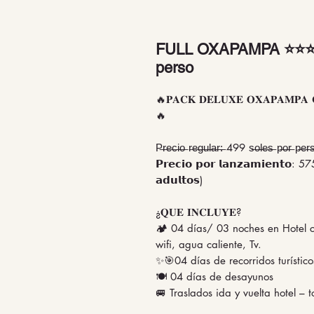
FULL OXAPAMPA ⭐⭐⭐4D/
perso
🔥𝐏𝐀𝐂𝐊 𝐃𝐄𝐋𝐔𝐗𝐄 𝐎𝐗𝐀𝐏𝐀𝐌𝐏𝐀 
🔥
P̶r̶e̶c̶i̶o̶ r̶e̶g̶u̶l̶a̶r̶:̶ 499 s̶o̶l̶e̶s̶ p̶o̶r̶ p̶e̶r̶s
𝗣𝗿𝗲𝗰𝗶𝗼 𝗽𝗼𝗿 𝗹𝗮𝗻𝘇𝗮𝗺𝗶𝗲𝗻𝘁𝗼: 57
𝗮𝗱𝘂𝗹𝘁𝗼𝘀)
¿𝐐𝐔𝐄 𝐈𝐍𝐂𝐋𝐔𝐘𝐄?
🏕️ 04 días/ 03 noches en Hotel 
wifi, agua caliente, Tv.
✨🎯04 días de recorridos turístico
🍽️ 04 días de desayunos
🚐 Traslados ida y vuelta hotel – t