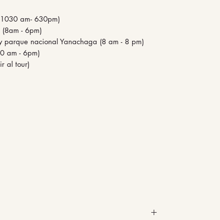
e (1030 am- 630pm)
zo (8am - 6pm)
llday parque nacional Yanachaga (8 am - 8 pm)
(830 am - 6pm)
r al tour)