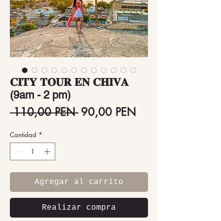
𝐂𝐈𝐓𝐘 𝐓𝐎𝐔𝐑 𝐄𝐍 𝐂𝐇𝐈𝐕𝐀
(9am - 2 pm)
Precio
Precio
 110,00 PEN 
90,00 PEN
de
Cantidad
*
oferta
Agregar al carrito
Realizar compra