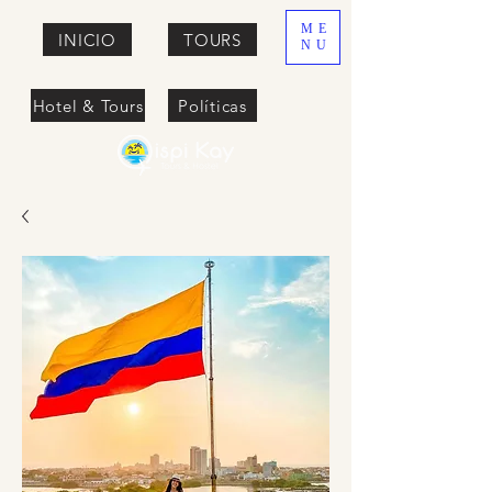
ME
INICIO
TOURS
NU
Hotel & Tours
Políticas