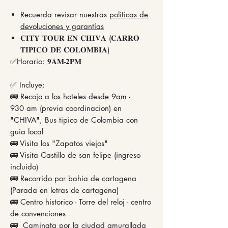
Recuerda revisar nuestras
políticas de
devoluciones y garantías
𝐂𝐈𝐓𝐘 𝐓𝐎𝐔𝐑 𝐄𝐍 𝐂𝐇𝐈𝐕𝐀 (𝐂𝐀𝐑𝐑𝐎
𝐓𝐈𝐏𝐈𝐂𝐎 𝐃𝐄 𝐂𝐎𝐋𝐎𝐌𝐁𝐈𝐀)
✅Horario: 𝟗𝐀𝐌-𝟐𝐏𝐌
✅ Incluye:
🚌 Recojo a los hoteles desde 9am -
930 am (previa coordinacion) en
"CHIVA", Bus tipico de Colombia con
guia local
🚌 Visita los "Zapatos viejos"
🚌 Visita Castillo de san felipe (ingreso
incluido)
🚌 Recorrido por bahia de cartagena
(Parada en letras de cartagena)
🚌 Centro historico - Torre del reloj - centro
de convenciones
🚌 Caminata por la ciudad amurallada