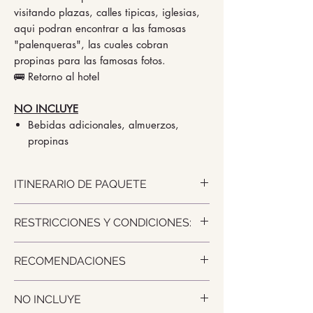
visitando plazas, calles tipicas, iglesias,
aqui podran encontrar a las famosas
"palenqueras", las cuales cobran
propinas para las famosas fotos.
🚌 Retorno al hotel
NO INCLUYE
Bebidas adicionales, almuerzos,
propinas
ITINERARIO DE PAQUETE
🚌 Recojo a los hoteles desde 9am -
RESTRICCIONES Y CONDICIONES:
930 am (previa coordinacion) en
"CHIVA", Bus tipico de Colombia con
RESTRICCIONES Y CONDICIONES:
guia local
RECOMENDACIONES
Ofertas validas para todo el año
🚌 Visita los "Zapatos viejos"
menos fechas festivas como año
🚌 Visita Castillo de san felipe
NUESTROS TIPS:
nuevo – Halloween – fiestas
(ingreso incluido)
NO INCLUYE
Ropa de baño
patrias, temporada alta (enero -
🚌 Recorrido por bahia de cartagena