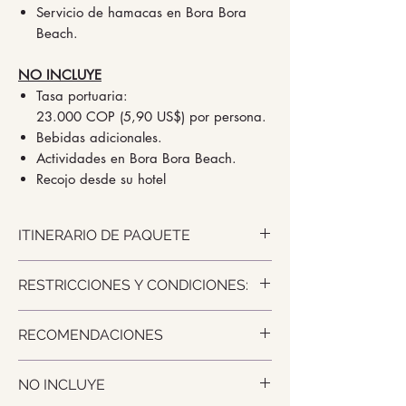
Servicio de hamacas en Bora Bora
Beach.
NO INCLUYE
Tasa portuaria:
23.000 COP (5,90 US$) por persona.
Bebidas adicionales.
Actividades en Bora Bora Beach.
Recojo desde su hotel
ITINERARIO DE PAQUETE
✅ Incluye:
RESTRICCIONES Y CONDICIONES:
🚤 Traslados en lancha deportiva
ida y vuelta desde el Muelle
RESTRICCIONES Y CONDICIONES:
🏖️ Pasantía en club de playa
RECOMENDACIONES
Ofertas validas para todo el año
exclusivo
menos fechas festivas como año
🍸 Cocktail de bienvenida (sin
NUESTROS TIPS:
nuevo – Halloween – fiestas
alcohol)
NO INCLUYE
Ropa de baño
patrias, temporada alta (enero -
🏖️🛌🏻 Cama playa (Segunda fila por