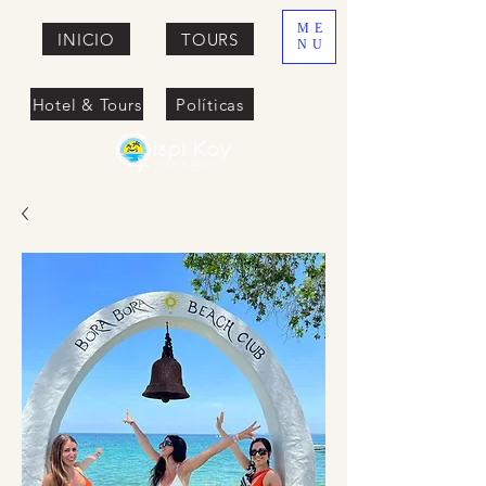
ME
INICIO
TOURS
NU
Hotel & Tours
Políticas