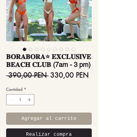
𝐁𝐎𝐑𝐀𝐁𝐎𝐑𝐀⭐ 𝐄𝐗𝐂𝐋𝐔𝐒𝐈𝐕𝐄
𝐁𝐄𝐀𝐂𝐇 𝐂𝐋𝐔𝐁 (7am - 3 pm)
Precio
Precio
 390,00 PEN 
330,00 PEN
de
Cantidad
*
oferta
Agregar al carrito
Realizar compra