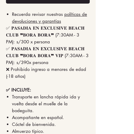
Recuerda revisar nuestras
políticas de
devoluciones y garantías
✅ 𝐏𝐀𝐒𝐀𝐃𝐈𝐀 𝐄𝐍 𝐄𝐗𝐂𝐋𝐔𝐒𝐈𝐕𝐄 𝐁𝐄𝐀𝐂𝐇
𝐂𝐋𝐔𝐁 ❞𝐁𝐎𝐑𝐀 𝐁𝐎𝐑𝐀❞ (7:30AM - 3
PM): s/300 x persona
✅ 𝐏𝐀𝐒𝐀𝐃𝐈𝐀 𝐄𝐍 𝐄𝐗𝐂𝐋𝐔𝐒𝐈𝐕𝐄 𝐁𝐄𝐀𝐂𝐇
𝐂𝐋𝐔𝐁 ❞𝐁𝐎𝐑𝐀 𝐁𝐎𝐑𝐀❞ 𝐕𝐈𝐏 (7:30AM - 3
PM): s/390x persona
❌ Prohibido ingreso a menores de edad
(-18 años)
✅ INCLUYE:
Transporte en lancha rápida ida y
vuelta desde el muelle de la
bodeguita.
Acompañante en español.
Cóctel de bienvenida.
Almuerzo típico.