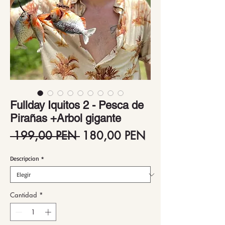
Fullday Iquitos 2 - Pesca de
Pirañas +Arbol gigante
Precio
Precio
 199,00 PEN 
180,00 PEN
de
Descripcion
*
oferta
Cantidad
*