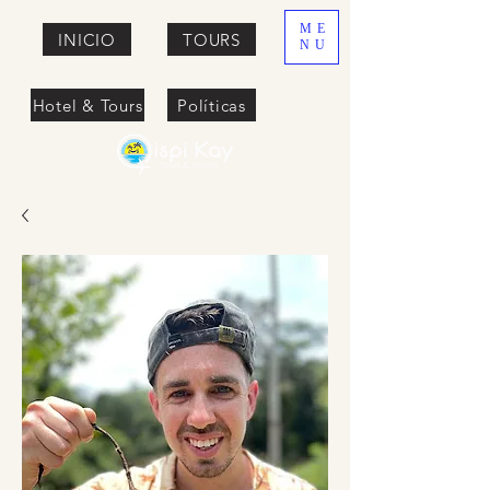
ME
INICIO
TOURS
NU
Hotel & Tours
Políticas